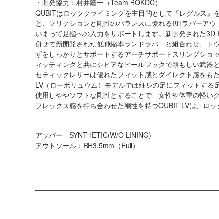
・開発協力：村井隆一（Team ROKDO）
QUBITはロッククライミングを主目的として『レグルス
と、フリクションと剛性のバランスに優れるRHラバーアウ
いまって足指への入力をサポートします。新開発された3D RS
併せて新開発された低伸縮率ランドラバーと組合わせ、ト
ずをしっかりとサポートするアーチサポートスリングショッ
ィッティングと共にシビアなヒールフックで頼もしい武器
セティックレザーは優れたフィット感とダイレクト感をも
LV（ローボリュウム）モデルでは細身の足にフィットする足
使用しややソフトな剛性とすることで、女性や体重の軽い
フレックス感を持ち合わせた剛性を持つQUBIT LVは、
アッパー：SYNTHETIC(W/O LINING)
アウトソール：RH3.5mm（Full）