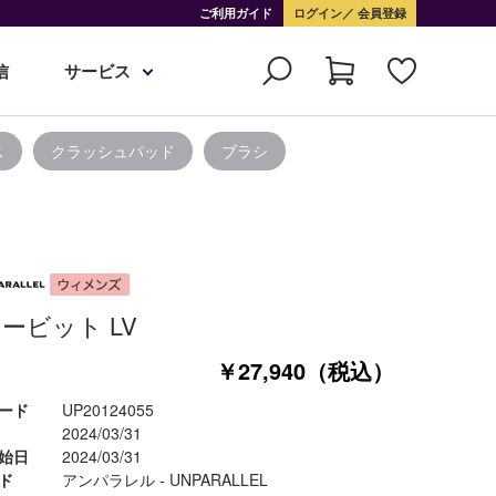
ご利用ガイド
ログイン
会員登録
信
サービス
ス
クラッシュパッド
ブラシ
ービット LV
￥27,940（税込）
ード
UP20124055
2024/03/31
始日
2024/03/31
ド
アンパラレル - UNPARALLEL