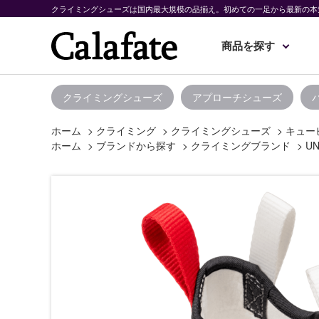
クライミングシューズは国内最大規模の品揃え。初めての一足から最新の本
商品を探す
クライミングシューズ
アプローチシューズ
ホーム
>
クライミング
>
クライミングシューズ
>
キュービ
ホーム
>
ブランドから探す
>
クライミングブランド
>
UN