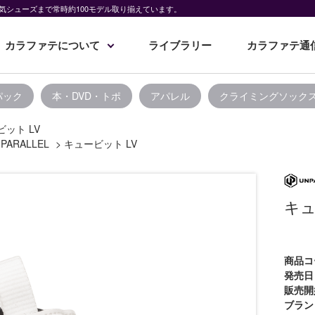
気シューズまで常時約100モデル取り揃えています。
カラファテについて
ライブラリー
カラファテ通
パック
本・DVD・トポ
アパレル
クライミングソック
ット LV
PARALLEL
>
キュービット LV
キュ
商品コ
発売日
販売開
ブラン