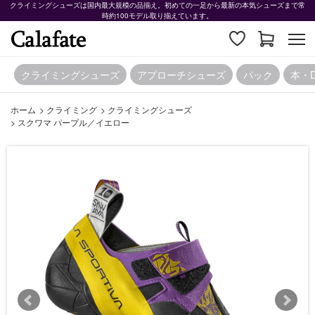
クライミングシューズは国内最大規模の品揃え。初めての一足から最新の本気シューズまで常
時約100モデル取り揃えています。
クライミングシューズ
アプローチシューズ
パック
本・
ホーム
>
クライミング
>
クライミングシューズ
>
スクワマ パープル／イエロー