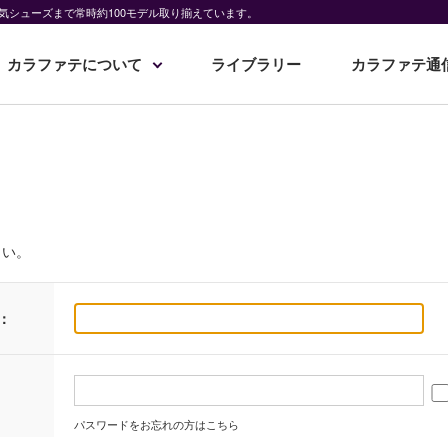
気シューズまで常時約100モデル取り揃えています。
カラファテについて
ライブラリー
カラファテ通
さい。
：
パスワードをお忘れの方はこちら