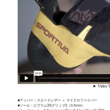
■アッパー：スエードレザー ＋ マイクロファイバー
■ソール：ビブラムXSグリップ2（3.5mm）