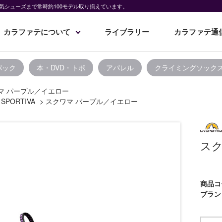
気シューズまで常時約100モデル取り揃えています。
カラファテについて
ライブラリー
カラファテ通
パック
本・DVD・トポ
アパレル
クライミングソック
マ パープル／イエロー
 SPORTIVA
>
スクワマ パープル／イエロー
スク
商品コ
ブラン