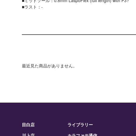
■ミッドソール：0.8mm LaspoFlex (full length) with P3?
■ラスト：-
最近見た商品がありません。
目白店
ライブラリー
川上店
カラファテ通信