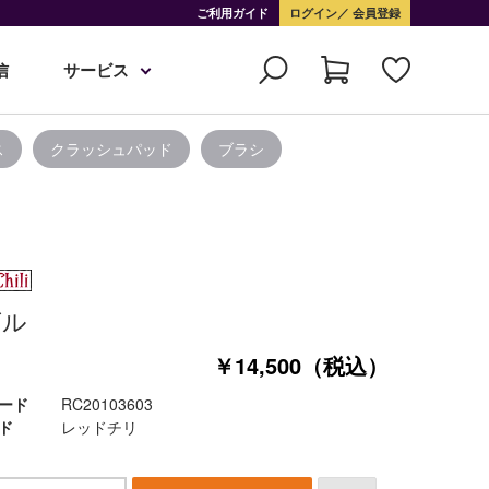
ご利用ガイド
ログイン
会員登録
信
サービス
ス
クラッシュパッド
ブラシ
ズル
￥14,500（税込）
ード
RC20103603
ド
レッドチリ