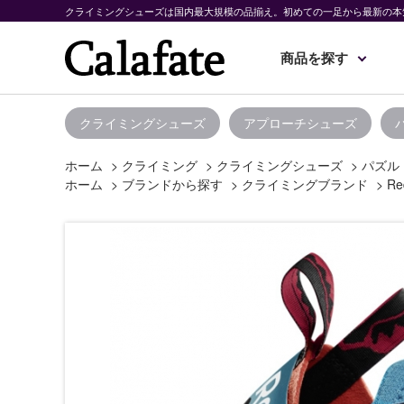
クライミングシューズは国内最大規模の品揃え。初めての一足から最新の本
商品を探す
クライミングシューズ
アプローチシューズ
ホーム
>
クライミング
>
クライミングシューズ
>
パズル
ホーム
>
ブランドから探す
>
クライミングブランド
>
Re