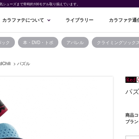
気シューズまで常時約100モデル取り揃えています。
カラファテについて
ライブラリー
カラファテ通
パック
本・DVD・トポ
アパレル
クライミングソック
dChili
>
パズル
パ
商品コ
ブラン