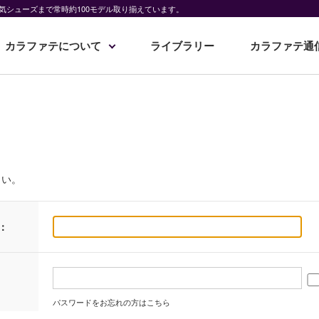
気シューズまで常時約100モデル取り揃えています。
カラファテについて
ライブラリー
カラファテ通
さい。
：
パスワードをお忘れの方はこちら