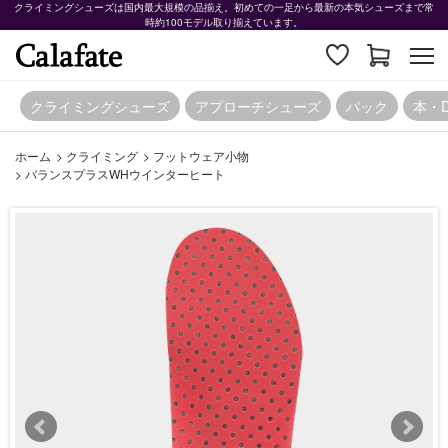
クライミングシューズは国内最大規模の品揃え。初めての一足から最新の本気シューズまで常
時約100モデル取り揃えています。
クライミングシューズ
アプローチシューズ
パック
本・
ホーム
>
クライミング
>
フットウェア小物
>
バランスプラスWHウインターヒート