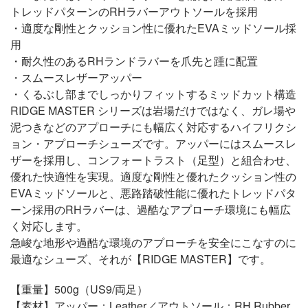
トレッドパターンのRHラバーアウトソールを採用
・適度な剛性とクッション性に優れたEVAミッドソール採
用
・耐久性のあるRHランドラバーを爪先と踵に配置
・スムースレザーアッパー
・くるぶし部までしっかりフィットするミッドカット構造
RIDGE MASTER シリーズは岩場だけではなく、ガレ場や
泥つきなどのアプローチにも幅広く対応するハイフリクシ
ョン・アプローチシューズです。アッパーにはスムースレ
ザーを採用し、コンフォートラスト（足型）と組合わせ、
優れた快適性を実現。適度な剛性と優れたクッション性の
EVAミッドソールと、悪路踏破性能に優れたトレッドパタ
ーン採用のRHラバーは、過酷なアプローチ環境にも幅広
く対応します。
急峻な地形や過酷な環境のアプローチを安全にこなすのに
最適なシューズ、それが【RIDGE MASTER】です。
【重量】500g（US9/両足）
【素材】アッパー：Leather／アウトソール：RH Rubber