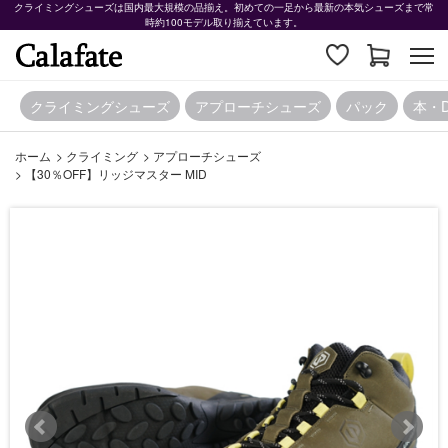
クライミングシューズは国内最大規模の品揃え。初めての一足から最新の本気シューズまで常
時約100モデル取り揃えています。
クライミングシューズ
アプローチシューズ
パック
本・
ホーム
>
クライミング
>
アプローチシューズ
>
【30％OFF】リッジマスター MID