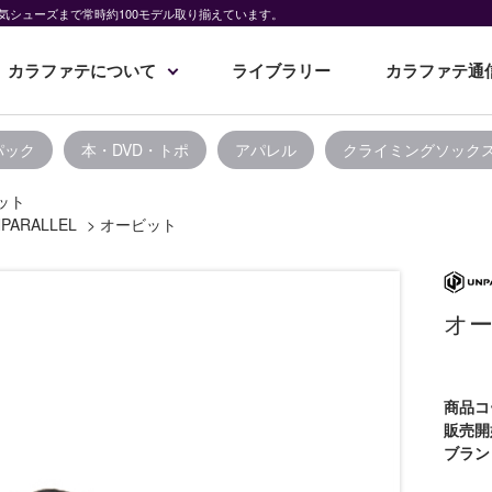
気シューズまで常時約100モデル取り揃えています。
カラファテについて
ライブラリー
カラファテ通
パック
本・DVD・トポ
アパレル
クライミングソック
ット
PARALLEL
>
オービット
オ
商品コ
販売開
ブラン