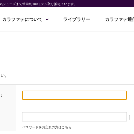
気シューズまで常時約100モデル取り揃えています。
カラファテについて
ライブラリー
カラファテ通
さい。
：
パスワードをお忘れの方はこちら