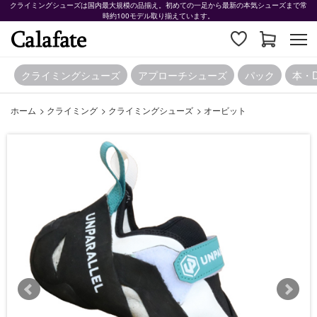
クライミングシューズは国内最大規模の品揃え。初めての一足から最新の本気シューズまで常
時約100モデル取り揃えています。
クライミングシューズ
アプローチシューズ
パック
本・
ホーム
>
クライミング
>
クライミングシューズ
>
オービット