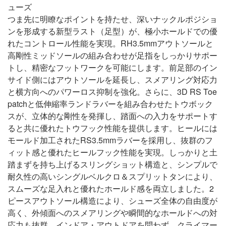
ューズ
つま先に明瞭なポイントを持たせ、深いナックルポジショ
ンを形成する新型ラスト（足型）が、極小ホールドでの優
れたコントロール性能を実現。RH3.5mmアウトソールと
高剛性ミッドソールの組み合わせが足指をしっかりサポー
トし、精密なフットワークを可能にします。前足部のイン
サイド側にはアウトソールを延長し、スメアリング対応力
と横方向へのパワーロス抑制を強化。さらに、3D RS Toe
patchと低伸縮率ランドラバーを組み合わせたトウボック
スが、立体的な剛性を発揮し、踏面への入力をサポートす
ると共に優れたトウフック性能を提供します。ヒールには
モールド加工されたRS3.5mmラバーを採用し、抜群のフ
ィット感と優れたヒールフック性能を実現。しっかりと土
踏まずを持ち上げるスリングショット構造と、シンプルで
耐久性の高いシングルベルクロ＆スプリットタンにより、
スムーズな足入れと優れたホールド感を両立しました。2
ピースアウトソール構造により、シューズ全体の自由度が
高く、外傾面へのスメアリングや瞬間的なホールドへの対
応力も抜群。インドア・アウトドアを問わず、クライマー