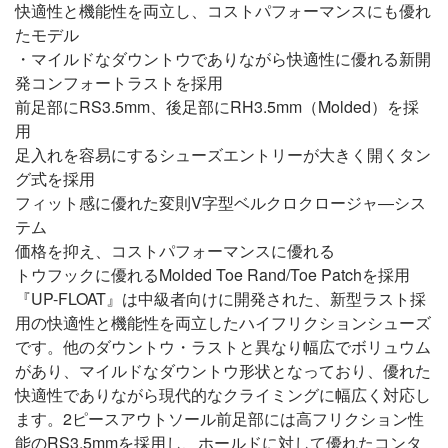
快適性と機能性を両立し、コストパフォーマンスにも優れ
たモデル
・マイルドなダウントウでありながら快適性に優れる新開
発コンフォートラストを採用
前足部にRS3.5mm、後足部にRH3.5mm（Molded）を採
用
足入れを容易にするシューズエントリーが大きく開くタン
グ式を採用
フィット感に優れた変則V字型ベルクロクロージャ―シス
テム
価格を抑え、コストパフォーマンスに優れる
トウフックに優れるMolded Toe Rand/Toe Patchを採用
『UP-FLOAT』は中級者向けに開発された、新型ラスト採
用の快適性と機能性を両立したハイフリクションシューズ
です。他のダウントウ・ラストと異なり幅広でボリュウム
があり、マイルドなダウントウ形状となっており、優れた
快適性でありながら現代的なクライミングに幅広く対応し
ます。2ピースアウトソール前足部には高フリクション性
能のRS3.5mmを採用し、ホールドに対して優れたコンタ