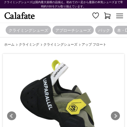
クライミングシューズは国内最大規模の品揃え。初めての一足から最新の本気シューズまで常
時約100モデル取り揃えています。
クライミングシューズ
アプローチシューズ
パック
本・
ホーム
>
クライミング
>
クライミングシューズ
>
アップ フロート