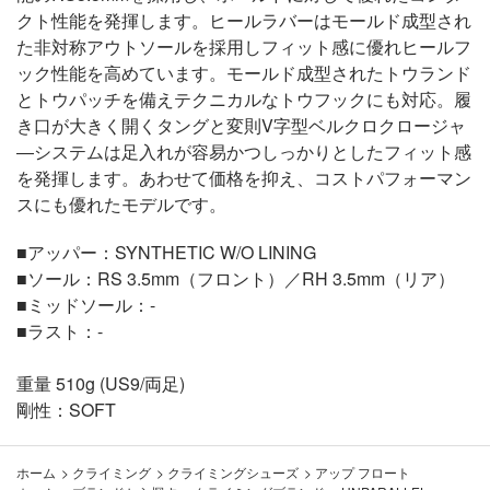
クト性能を発揮します。ヒールラバーはモールド成型され
た非対称アウトソールを採用しフィット感に優れヒールフ
ック性能を高めています。モールド成型されたトウランド
とトウパッチを備えテクニカルなトウフックにも対応。履
き口が大きく開くタングと変則V字型ベルクロクロージャ
―システムは足入れが容易かつしっかりとしたフィット感
を発揮します。あわせて価格を抑え、コストパフォーマン
スにも優れたモデルです。
■アッパー：SYNTHETIC W/O LINING
■ソール：RS 3.5mm（フロント）／RH 3.5mm（リア）
■ミッドソール：-
■ラスト：-
重量 510g (US9/両足)
剛性：SOFT
ホーム
>
クライミング
>
クライミングシューズ
>
アップ フロート