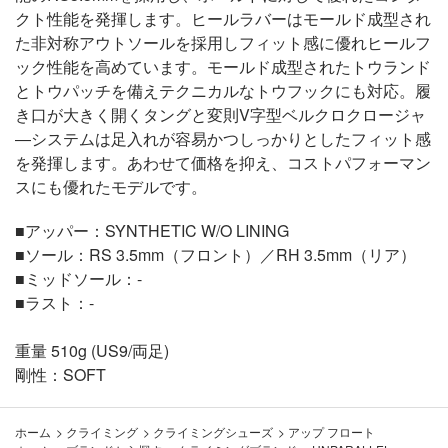
クト性能を発揮します。ヒールラバーはモールド成型され
た非対称アウトソールを採用しフィット感に優れヒールフ
ック性能を高めています。モールド成型されたトウランド
とトウパッチを備えテクニカルなトウフックにも対応。履
き口が大きく開くタングと変則V字型ベルクロクロージャ
―システムは足入れが容易かつしっかりとしたフィット感
を発揮します。あわせて価格を抑え、コストパフォーマン
スにも優れたモデルです。
■アッパー：SYNTHETIC W/O LINING
■ソール：RS 3.5mm（フロント）／RH 3.5mm（リア）
■ミッドソール：-
■ラスト：-
重量 510g (US9/両足)
剛性：SOFT
ホーム
>
クライミング
>
クライミングシューズ
>
アップ フロート