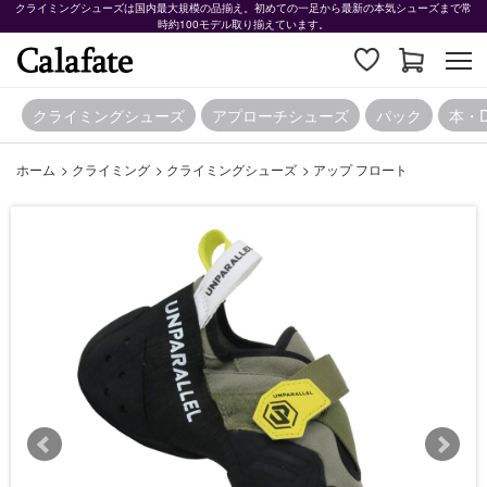
クライミングシューズは国内最大規模の品揃え。初めての一足から最新の本気シューズまで常
時約100モデル取り揃えています。
クライミングシューズ
アプローチシューズ
パック
本・
ホーム
>
クライミング
>
クライミングシューズ
>
アップ フロート