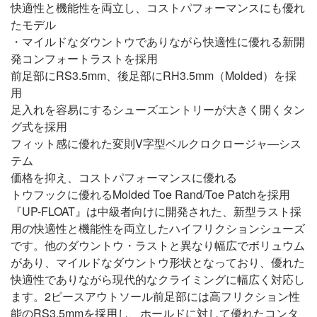
快適性と機能性を両立し、コストパフォーマンスにも優れ
たモデル
・マイルドなダウントウでありながら快適性に優れる新開
発コンフォートラストを採用
前足部にRS3.5mm、後足部にRH3.5mm（Molded）を採
用
足入れを容易にするシューズエントリーが大きく開くタン
グ式を採用
フィット感に優れた変則V字型ベルクロクロージャ―シス
テム
価格を抑え、コストパフォーマンスに優れる
トウフックに優れるMolded Toe Rand/Toe Patchを採用
『UP-FLOAT』は中級者向けに開発された、新型ラスト採
用の快適性と機能性を両立したハイフリクションシューズ
です。他のダウントウ・ラストと異なり幅広でボリュウム
があり、マイルドなダウントウ形状となっており、優れた
快適性でありながら現代的なクライミングに幅広く対応し
ます。2ピースアウトソール前足部には高フリクション性
能のRS3.5mmを採用し、ホールドに対して優れたコンタ