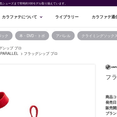
気シューズまで常時約100モデル取り揃えています。
カラファテについて
ライブラリー
カラファテ通
パック
本・DVD・トポ
アパレル
クライミングソック
グシップ プロ
PARALLEL
>
フラッグシップ プロ
フラ
商品コ
発売日
販売開
ブラン