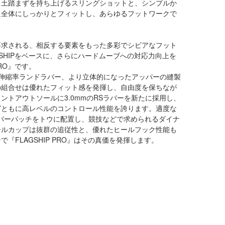
と土踏まずを持ち上げるスリングショットと、シンプルか
足全体にしっかりとフィットし、あらゆるフットワークで
要求される、相反する要素をもった多彩でシビアなフット
SHIPをベースに、さらにハードムーブへの対応力向上を
RO』です。
伸縮率ランドラバー、より立体的になったアッパーの縫製
の組合せは優れたフィット感を発揮し、自由度を保ちなが
トアウトソールに3.0mmのRSラバーを新たに採用し、
グともに高レベルのコントロール性能を誇ります。適度な
バーパッチをトウに配置し、競技などで求められるダイナ
ールカップは抜群の追従性と、優れたヒールフック性能も
FLAGSHIP PRO』はその真価を発揮します。