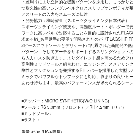
・踵周りにより立体的な縫製パターンを採用し、しっかり
つ耐久性の高いシングルベルクロとスリップオンボディが
アスリートの入力をスムーズに伝達
・開発協力：楢崎智亜（スポーツクライミング日本代表）
スポーツクライミング競技や、高難度ルート・ボルダーで
ワークに高レベルで対応することを目的に設計されたFLAG
求める楢_智亜選手の要望で開発されたのが『FLAGSHIP P
2ピースアウトソールとデリケートに配置された新開発の低
パターン、そしてアーチをサポートするスリングショット
ら入力ロスを防ぎます。よりダイレクト感を高めるためフロン
高剛性ミッドソールと組合わせ、エッジング、スメアリン
剛性とフリクションを発揮するRHラバーを採用した大型ラ
ミックでパワフルなトウフックにも対応。収まりの良いヒ
あわせ持ちます。最高のパフォーマンスが求められるシーンで『
■アッパー：MICRO SYNTHETIC(W/O LINING)
■ソール：RS 3.0mm（フロント）／RH 4.2mm（リア）
■ミッドソール：-
■ラスト：-
重量 450g (US9/両足)