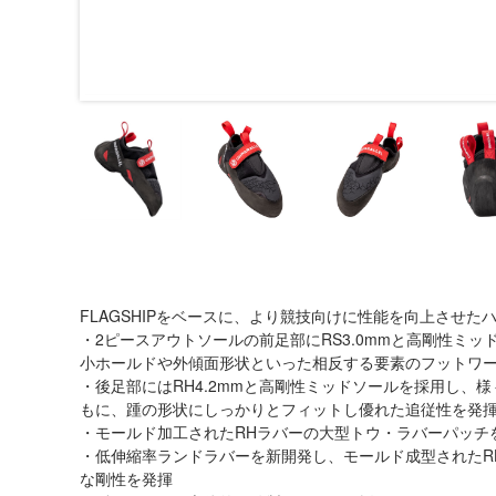
FLAGSHIPをベースに、より競技向けに性能を向上させ
・2ピースアウトソールの前足部にRS3.0mmと高剛性ミ
小ホールドや外傾面形状といった相反する要素のフットワ
・後足部にはRH4.2mmと高剛性ミッドソールを採用し、
もに、踵の形状にしっかりとフィットし優れた追従性を発
・モールド加工されたRHラバーの大型トウ・ラバーパッチ
・低伸縮率ランドラバーを新開発し、モールド成型されたR
な剛性を発揮