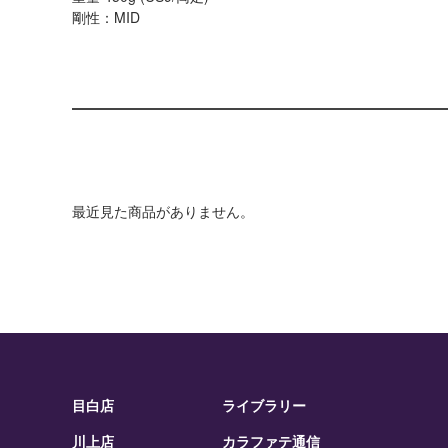
剛性：MID
最近見た商品がありません。
目白店
ライブラリー
川上店
カラファテ通信