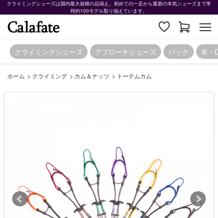
クライミングシューズは国内最大規模の品揃え。初めての一足から最新の本気シューズまで常
時約100モデル取り揃えています。
クライミングシューズ
アプローチシューズ
パック
本・
ホーム
>
クライミング
>
カム＆ナッツ
>
トーテムカム