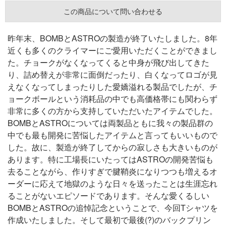
この商品について問い合わせる
昨年末、BOMBとASTROの製造が終了いたしました。8年
近くも多くのクライマーにご愛用いただくことができまし
た。チョークがなくなってくると中身が飛び出してきた
り、詰め替えが非常に面倒だったり、白くなってロゴが見
えなくなってしまったりした愛嬌溢れる製品でしたが、チ
ョークボールという消耗品の中でも高価格帯にも関わらず
非常に多くの方から支持していただいたアイテムでした。
BOMBとASTROについては両製品ともに我々の製品群の
中でも最も開発に苦悩したアイテムと言ってもいいもので
した。故に、製造が終了してからの寂しさも大きいものが
あります。特に工場長にいたってはASTROの開発苦悩も
去ることながら、作りすぎで腱鞘炎になりつつも増えるオ
ーダーに応えて地獄のような日々を送ったことは生涯忘れ
ることがないエピソードであります。そんな愛くるしい
BOMBとASTROの追悼記念ということで、今回Tシャツを
作成いたしました。そして最初で最後(?)のバックプリン