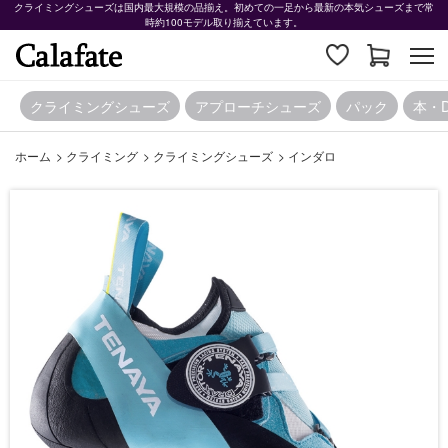
クライミングシューズは国内最大規模の品揃え。初めての一足から最新の本気シューズまで常
時約100モデル取り揃えています。
クライミングシューズ
アプローチシューズ
パック
本・
ホーム
>
クライミング
>
クライミングシューズ
>
インダロ