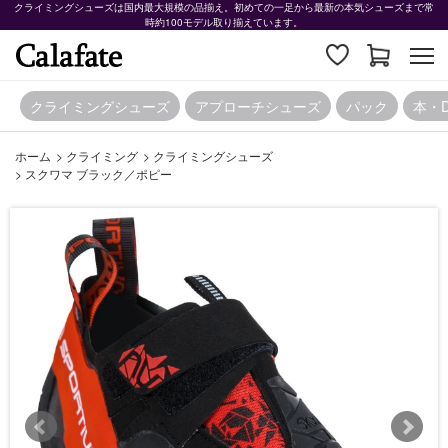
クライミングシューズは国内最大規模の品揃え。初めての一足から最新の本気シューズまで常
時約100モデル取り揃えています。
クライミングシューズ
アプローチシューズ
パック
本・
ホーム
>
クライミング
>
クライミングシューズ
>
スクワマ ブラック／ポピー