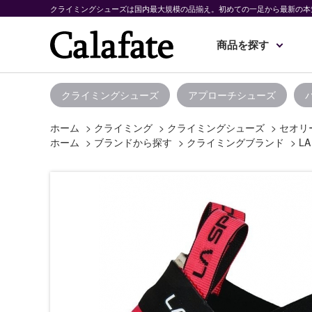
クライミングシューズは国内最大規模の品揃え。初めての一足から最新の本
商品を探す
クライミングシューズ
アプローチシューズ
ホーム
>
クライミング
>
クライミングシューズ
>
セオリ
ホーム
>
ブランドから探す
>
クライミングブランド
>
LA