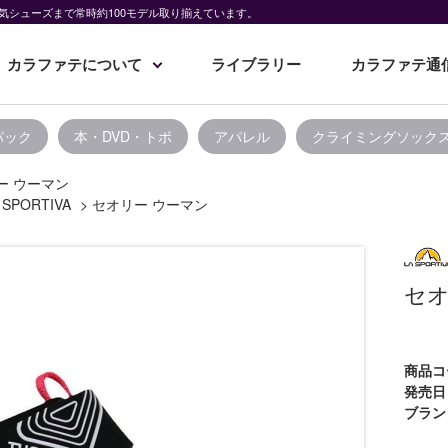
気シューズまで常時約100モデル取り揃えています。
カラファテについて
ライブラリー
カラファテ通
パック
本・DVD・トポ
アパレル
クライミングソック
ー ウーマン
 SPORTIVA
>
セオリー ウーマン
セオ
商品コ
発売日
ブラン