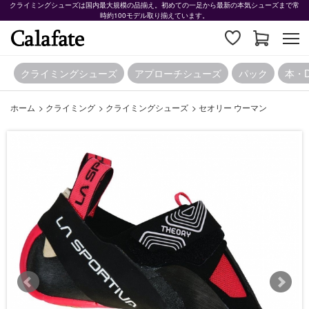
クライミングシューズは国内最大規模の品揃え。初めての一足から最新の本気シューズまで常
時約100モデル取り揃えています。
クライミングシューズ
アプローチシューズ
パック
本・
ホーム
>
クライミング
>
クライミングシューズ
>
セオリー ウーマン