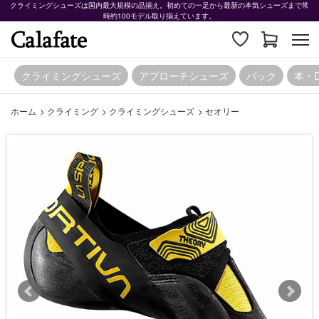
クライミングシューズは国内最大規模の品揃え。初めての一足から最新の本気シューズまで常
時約100モデル取り揃えています。
クライミングシューズ
アプローチシューズ
パック
本・
ホーム
>
クライミング
>
クライミングシューズ
>
セオリー