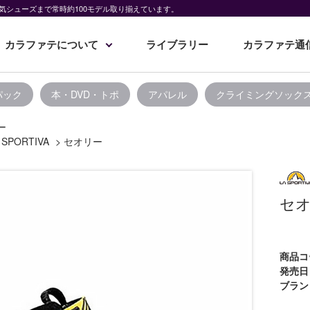
気シューズまで常時約100モデル取り揃えています。
カラファテについて
ライブラリー
カラファテ通
パック
本・DVD・トポ
アパレル
クライミングソック
ー
 SPORTIVA
>
セオリー
セ
商品コ
発売日
ブラン