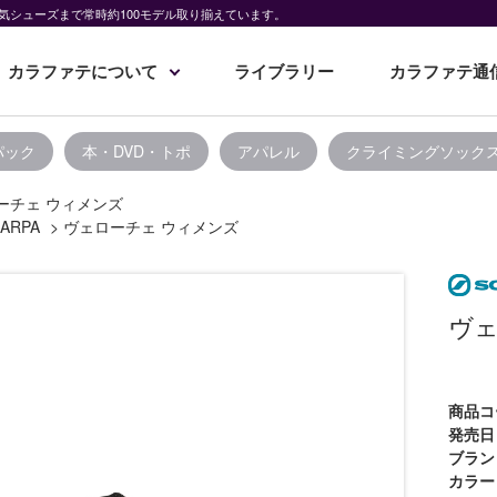
気シューズまで常時約100モデル取り揃えています。
カラファテについて
ライブラリー
カラファテ通
パック
本・DVD・トポ
アパレル
クライミングソック
ーチェ ウィメンズ
ARPA
>
ヴェローチェ ウィメンズ
ヴェ
商品コ
発売日
ブラン
カラー