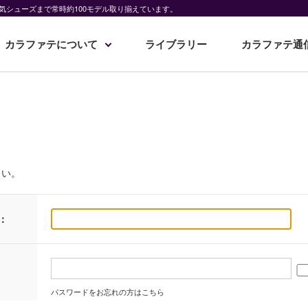
気シューズまで常時約100モデル取り揃えています。
カラファテについて
ライブラリー
カラファテ通
さい。
：
パスワードをお忘れの方はこちら