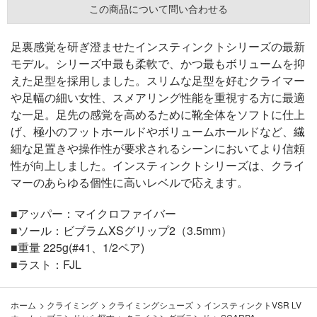
この商品について問い合わせる
足裏感覚を研ぎ澄ませたインスティンクトシリーズの最新
モデル。シリーズ中最も柔軟で、かつ最もボリュームを抑
えた足型を採用しました。スリムな足型を好むクライマー
や足幅の細い女性、スメアリング性能を重視する方に最適
な一足。足先の感覚を高めるために靴全体をソフトに仕上
げ、極小のフットホールドやボリュームホールドなど、繊
細な足置きや操作性が要求されるシーンにおいてより信頼
性が向上しました。インスティンクトシリーズは、クライ
マーのあらゆる個性に高いレベルで応えます。
■アッパー：マイクロファイバー
■ソール：ビブラムXSグリップ2（3.5mm）
■重量 225g(#41、1/2ペア)
■ラスト：FJL
ホーム
>
クライミング
>
クライミングシューズ
>
インスティンクトVSR LV