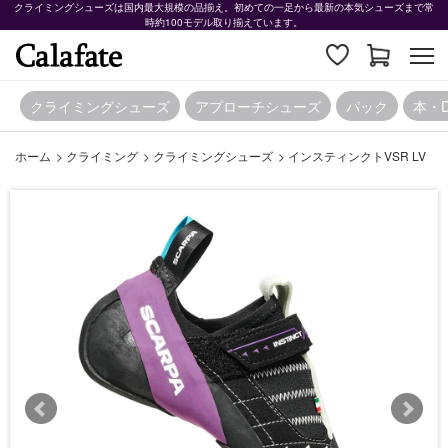
クライミングシューズは国内最大規模の品揃え。初めての一足から最新の本気シューズまで常
時約100モデル取り揃えています。
クライミングシューズ
アプローチシューズ
パック
本・
ホーム
>
クライミング
>
クライミングシューズ
>
インスティンクトVSR LV