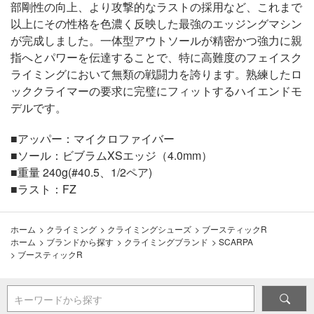
部剛性の向上、より攻撃的なラストの採用など、これまで
以上にその性格を色濃く反映した最強のエッジングマシン
が完成しました。一体型アウトソールが精密かつ強力に親
指へとパワーを伝達することで、特に高難度のフェイスク
ライミングにおいて無類の戦闘力を誇ります。熟練したロ
ッククライマーの要求に完璧にフィットするハイエンドモ
デルです。
■アッパー：マイクロファイバー
■ソール：ビブラムXSエッジ（4.0mm）
■重量 240g(#40.5、1/2ペア)
■ラスト：FZ
ホーム
>
クライミング
>
クライミングシューズ
>
ブースティックR
ホーム
>
ブランドから探す
>
クライミングブランド
>
SCARPA
>
ブースティックR
キーワードから探す