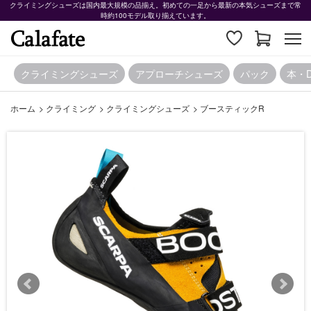
クライミングシューズは国内最大規模の品揃え。初めての一足から最新の本気シューズまで常
時約100モデル取り揃えています。
クライミングシューズ
アプローチシューズ
パック
本・
ホーム
>
クライミング
>
クライミングシューズ
>
ブースティックR