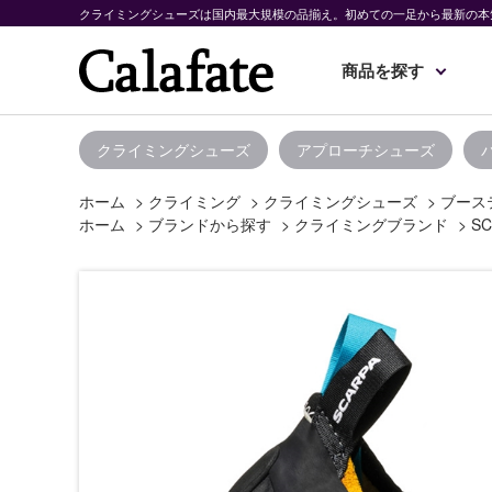
クライミングシューズは国内最大規模の品揃え。初めての一足から最新の本
商品を探す
クライミングシューズ
アプローチシューズ
ホーム
>
クライミング
>
クライミングシューズ
>
ブース
ホーム
>
ブランドから探す
>
クライミングブランド
>
SC