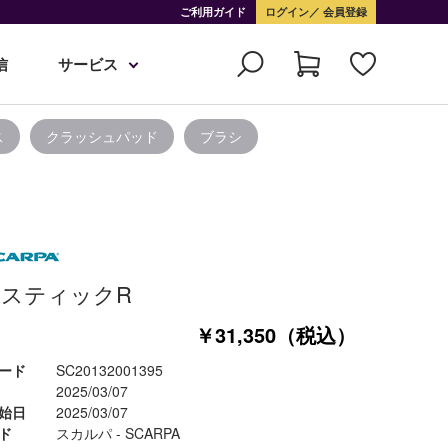
ご利用ガイド
ログイン
会員登録
信
サービス
ス
クラッシュパッド
ブラシ
スティックR
￥31,350（税込）
ード
SC20132001395
2025/03/07
始日
2025/03/07
ド
スカルパ - SCARPA