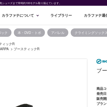
気シューズまで常時約100モデル取り揃えています。
カラファテについて
ライブラリー
カラファテ通
パック
本・DVD・トポ
アパレル
クライミングソック
ティックR
ARPA
>
ブースティックR
ブー
商品コ
発売日
販売開
ブラン