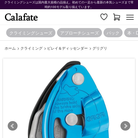
クライミングシューズは国内最大規模の品揃え。初めての一足から最新の本気シューズまで常
時約100モデル取り揃えています。
クライミングシューズ
アプローチシューズ
パック
本・
ホーム
>
クライミング
>
ビレイ＆ディッセンダー
>
グリグリ