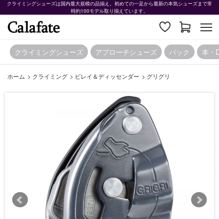
クライミングシューズは国内最大規模の品揃え。初めての一足から最新の本気シューズまで常
時約100モデル取り揃えています。
クライミングシューズ
アプローチシューズ
パック
本・
ホーム
>
クライミング
>
ビレイ＆ディッセンダー
>
グリグリ