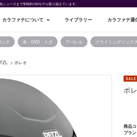
気シューズまで常時約100モデル取り揃えています。
カラファテについて
ライブラリー
カラファテ通
パック
本・DVD・トポ
アパレル
クライミングソック
TZL
>
ボレオ
ボ
商品コ
ブラン