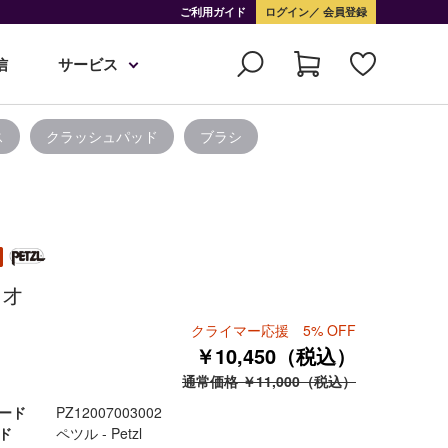
ご利用ガイド
ログイン
会員登録
信
サービス
ス
クラッシュパッド
ブラシ
レオ
クライマー応援 5% OFF
￥10,450（税込）
通常価格 ￥11,000（税込）
ード
PZ12007003002
ド
ペツル - Petzl