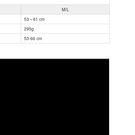
M/L
53～61 cm
295g
53-66 cm