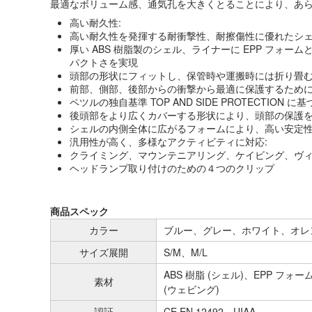
最適なボリューム感、通気孔を大きくとることにより、あ
高い耐久性:
高い耐久性を発揮する耐衝撃性、耐擦傷性に優れたシ
厚い ABS 樹脂製のシェル、ライナーに EPP フォー
パクトさを実現
頭部の形状にフィットし、保管時や運搬時には折り畳
前部、側部、後部からの衝撃から最適に保護するために
ペツルの独自基準 TOP AND SIDE PROTECTION 
後頭部をより広くカバーする形状により、頭部の保護
シェルの内側全体に広がるフォームにより、高い安定
汎用性が高く、多様なアクティビティに対応:
クライミング、マウンテニアリング、ケイビング、ヴ
ヘッドランプ取り付けのための４つのクリップ
商品スペック
カラー
ブルー、グレー、ホワイト、オレ
サイズ展開
S/M、M/L
ABS 樹脂 (シェル)、EPP フォ
素材
(ウェビング)
認証
CE EN 12492、UIAA