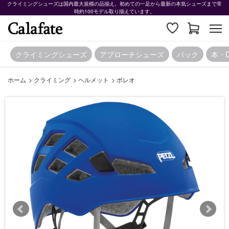
クライミングシューズは国内最大規模の品揃え。初めての一足から最新の本気シューズまで常
時約100モデル取り揃えています。
クライミングシューズ
アプローチシューズ
パック
本・
ホーム
>
クライミング
>
ヘルメット
>
ボレオ