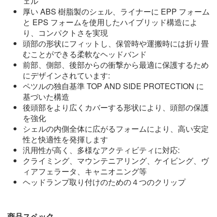
ェル
厚い ABS 樹脂製のシェル、ライナーに EPP フォーム
と EPS フォームを使用したハイブリッド構造によ
り、コンパクトさを実現
頭部の形状にフィットし、保管時や運搬時には折り畳
むことができる柔軟なヘッドバンド
前部、側部、後部からの衝撃から最適に保護するため
にデザインされています:
ペツルの独自基準 TOP AND SIDE PROTECTION に
基づいた構造
後頭部をより広くカバーする形状により、頭部の保護
を強化
シェルの内側全体に広がるフォームにより、高い安定
性と快適性を発揮します
汎用性が高く、多様なアクティビティに対応:
クライミング、マウンテニアリング、ケイビング、ヴ
ィアフェラータ、キャニオニング等
ヘッドランプ取り付けのための４つのクリップ
商品スペック