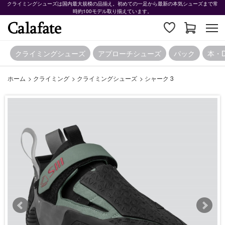
クライミングシューズは国内最大規模の品揃え。初めての一足から最新の本気シューズまで常
時約100モデル取り揃えています。
クライミングシューズ
アプローチシューズ
パック
本・
ホーム
>
クライミング
>
クライミングシューズ
>
シャーク 3