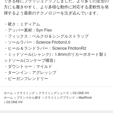
できる様にブラッシュアップしました。より多くの足型の
方にも履きやすく、より多様な動作に対応する柔軟性を発
揮するよう最新のテクノロジーを注ぎ込んでいます。
・硬さ：ミディアム
・アッパー素材：Syn Flex
・フィックス：ベルクロ＆シングルストラップ
・ソールラバー：Science Friction3.0
・ヒール＆ランドラバー：Science FrictionR2
・ミッドソール(シャンク)：1.8mmポリカーボネート製ミ
ッドソール(コンケーブ構造）
・ダウントゥー：マイルド
・ターンイン：アグレッシブ
・ビーガンフレンドリー
ホーム
>
クライミング
>
クライミングシューズ
>
D2.ONE HV
ホーム
>
ブランドから探す
>
クライミングブランド
>
MadRock
>
D2.ONE HV