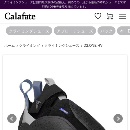
クライミングシューズは国内最大規模の品揃え。初めての一足から最新の本気シューズまで常
時約100モデル取り揃えています。
クライミングシューズ
アプローチシューズ
パック
本・
ホーム
>
クライミング
>
クライミングシューズ
>
D2.ONE HV