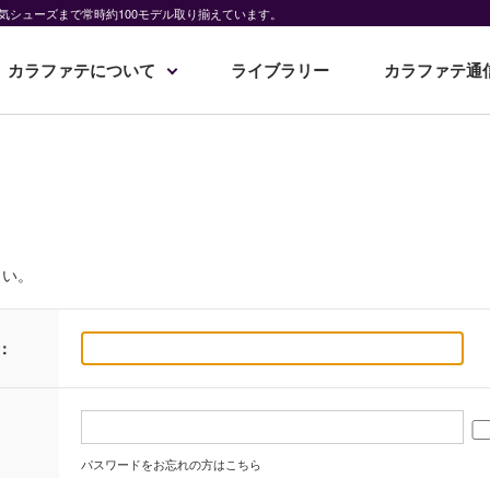
気シューズまで常時約100モデル取り揃えています。
カラファテについて
ライブラリー
カラファテ通
さい。
：
パスワードをお忘れの方はこちら