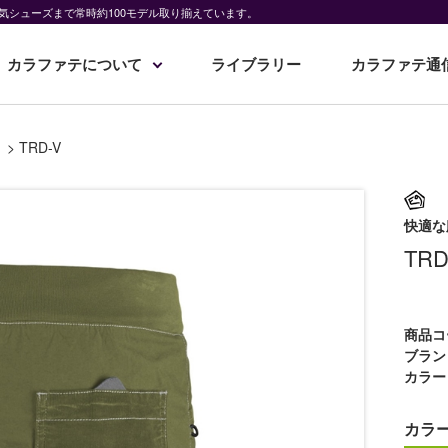
気シューズまで常時約100モデル取り揃えています。
カラファテについて
ライブラリー
カラファテ通
>
TRD-V
快適な
TRD
商品コ
ブラン
カラー
カラ