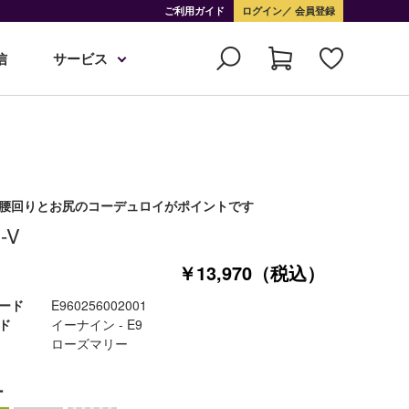
ご利用ガイド
ログイン
会員登録
信
サービス
腰回りとお尻のコーデュロイがポイントです
-V
￥13,970（税込）
ード
E960256002001
ド
イーナイン - E9
ローズマリー
ー