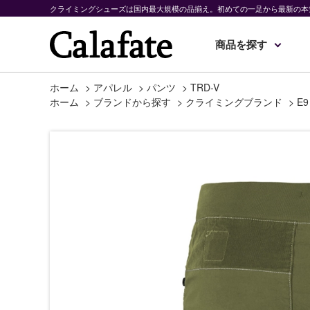
クライミングシューズは国内最大規模の品揃え。初めての一足から最新の本
商品を探す
ホーム
>
アパレル
>
パンツ
>
TRD-V
ホーム
>
ブランドから探す
>
クライミングブランド
>
E9