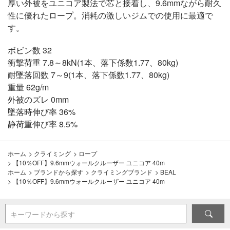
厚い外被をユニコア製法で芯と接着し、9.6mmながら耐久
性に優れたロープ。消耗の激しいジムでの使用に最適で
す。
ボビン数 32
衝撃荷重 7.8～8kN(1本、落下係数1.77、80kg)
耐墜落回数 7～9(1本、落下係数1.77、80kg)
重量 62g/m
外被のズレ 0mm
墜落時伸び率 36%
静荷重伸び率 8.5%
ホーム
>
クライミング
>
ロープ
>
【10％OFF】9.6mmウォールクルーザー ユニコア 40m
ホーム
>
ブランドから探す
>
クライミングブランド
>
BEAL
>
【10％OFF】9.6mmウォールクルーザー ユニコア 40m
キーワードから探す