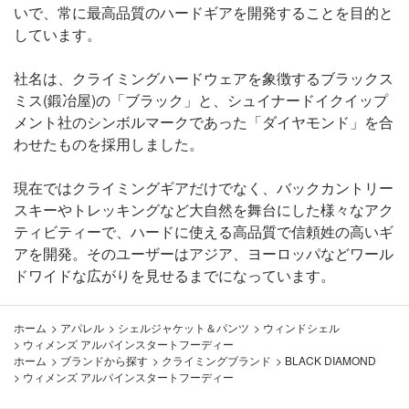
いで、常に最高品質のハードギアを開発することを目的と
しています。
社名は、クライミングハードウェアを象徴するブラックス
ミス(鍛冶屋)の「ブラック」と、シュイナードイクイップ
メント社のシンボルマークであった「ダイヤモンド」を合
わせたものを採用しました。
現在ではクライミングギアだけでなく、バックカントリー
スキーやトレッキングなど大自然を舞台にした様々なアク
ティビティーで、ハードに使える高品質で信頼姓の高いギ
アを開発。そのユーザーはアジア、ヨーロッパなどワール
ドワイドな広がりを見せるまでになっています。
ホーム
>
アパレル
>
シェルジャケット＆パンツ
>
ウィンドシェル
>
ウィメンズ アルパインスタートフーディー
ホーム
>
ブランドから探す
>
クライミングブランド
>
BLACK DIAMOND
>
ウィメンズ アルパインスタートフーディー