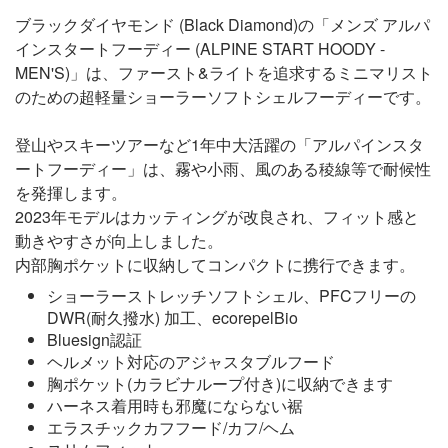
ブラックダイヤモンド (Black Diamond)の「メンズ アルパ
インスタートフーディー (ALPINE START HOODY -
MEN'S)」は、ファースト&ライトを追求するミニマリスト
のための超軽量ショーラーソフトシェルフーディーです。
登山やスキーツアーなど1年中大活躍の「アルパインスタ
ートフーディー」は、霧や小雨、風のある稜線等で耐候性
を発揮します。
2023年モデルはカッティングが改良され、フィット感と
動きやすさが向上しました。
内部胸ポケットに収納してコンパクトに携行できます。
ショーラーストレッチソフトシェル、PFCフリーの
DWR(耐久撥水) 加工、ecorepelBio
Bluesign認証
ヘルメット対応のアジャスタブルフード
胸ポケット(カラビナループ付き)に収納できます
ハーネス着用時も邪魔にならない裾
エラスチックカフフード/カフ/ヘム