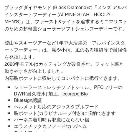
ブラックダイヤモンド (Black Diamond)の「メンズ アルパ
インスタートフーディー (ALPINE START HOODY -
MEN'S)」は、ファースト&ライトを追求するミニマリスト
のための超軽量ショーラーソフトシェルフーディーです。
登山やスキーツアーなど1年中大活躍の「アルパインスタ
ートフーディー」は、霧や小雨、風のある稜線等で耐候性
を発揮します。
2023年モデルはカッティングが改良され、フィット感と
動きやすさが向上しました。
内部胸ポケットに収納してコンパクトに携行できます。
ショーラーストレッチソフトシェル、PFCフリーの
DWR(耐久撥水) 加工、ecorepelBio
Bluesign認証
ヘルメット対応のアジャスタブルフード
胸ポケット(カラビナループ付き)に収納できます
ハーネス着用時も邪魔にならない裾
エラスチックカフフード/カフ/ヘム