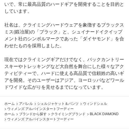
いで、常に最高品質のハードギアを開発することを目的と
しています。
社名は、クライミングハードウェアを象徴するブラックス
ミス(鍛冶屋)の「ブラック」と、シュイナードイクイップ
メント社のシンボルマークであった「ダイヤモンド」を合
わせたものを採用しました。
現在ではクライミングギアだけでなく、バックカントリー
スキーやトレッキングなど大自然を舞台にした様々なアク
ティビティーで、ハードに使える高品質で信頼姓の高いギ
アを開発。そのユーザーはアジア、ヨーロッパなどワール
ドワイドな広がりを見せるまでになっています。
ホーム
>
アパレル
>
シェルジャケット＆パンツ
>
ウィンドシェル
>
ウィメンズ アルパインスタートフーディー
ホーム
>
ブランドから探す
>
クライミングブランド
>
BLACK DIAMOND
>
ウィメンズ アルパインスタートフーディー