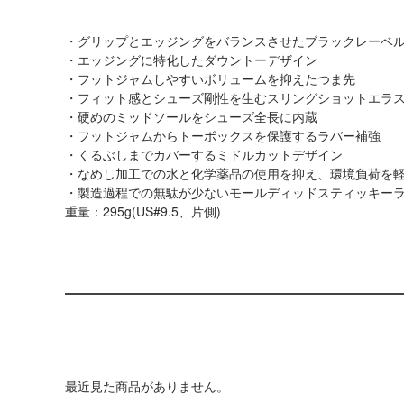
・グリップとエッジングをバランスさせたブラックレーベ
・エッジングに特化したダウントーデザイン
・フットジャムしやすいボリュームを抑えたつま先
・フィット感とシューズ剛性を生むスリングショットエラ
・硬めのミッドソールをシューズ全長に内蔵
・フットジャムからトーボックスを保護するラバー補強
・くるぶしまでカバーするミドルカットデザイン
・なめし加工での水と化学薬品の使用を抑え、環境負荷を軽減した
・製造過程での無駄が少ないモールディッドスティッキー
重量：295g(US#9.5、片側)
最近見た商品がありません。