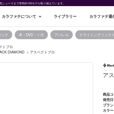
気シューズまで常時約100モデル取り揃えています。
カラファテについて
ライブラリー
カラファテ通
パック
本・DVD・トポ
アパレル
クライミングソック
クトプロ
ACK DIAMOND
>
アスペクトプロ
ア
商品コ
発売日
ブラン
カラー