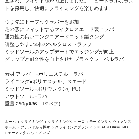
直され、フィット感が向上しました。ニュートラルなラス
トを採用し、快適にクライミングを楽しめます。
つま先にトーフックラバーを追加
足の形にフィットするマイクロスエード製アッパー
通気性の良いエンジニアードニット製タング
調整しやすい2本のベルクロストラップ
ミッドソールのアップデートでエッジングが向上
グリップと耐久性を向上させたブラックレーベルラバー
素材 アッパー=ポリエステル、ラバー
ライニング=ポリエステル、スエード
ミッドソール=ポリウレタン(TPU)
アウトソール=ラバー
重量 250g(#36、1/2ペア)
ホーム
>
クライミング
>
クライミングシューズ
>
モーメンタム ウィメンズ
ホーム
>
ブランドから探す
>
クライミングブランド
>
BLACK DIAMOND
>
モーメンタム ウィメンズ