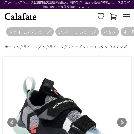
クライミングシューズは国内最大規模の品揃え。初めての一足から最新の本気シューズまで常
時約100モデル取り揃えています。
クライミングシューズ
アプローチシューズ
パック
本・
ホーム
>
クライミング
>
クライミングシューズ
>
モーメンタム ウィメンズ