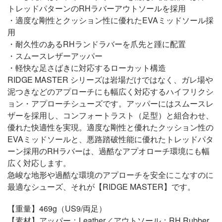
トレッドパターンのRHラバーアウトソールを採用
・適度な剛性とクッション性に優れたEVAミッドソール採
用
・耐久性のあるRHランドラバーを爪先と踵に配置
・スムースレザーアッパー
・軽快な足さばきに対応するローカット構造
RIDGE MASTER シリーズは岩場だけではなく、ガレ場や
泥つきなどのアプローチにも幅広く対応するハイフリクシ
ョン・アプローチシューズです。アッパーにはスムースレ
ザーを採用し、コンフォートラスト（足型）と組合わせ、
優れた快適性を実現。適度な剛性と優れたクッション性の
EVAミッドソールと、悪路踏破性能に優れたトレッドパタ
ーン採用のRHラバーは、過酷なアプオローチ環境にも幅
広く対応します。
急峻な地形や過酷な環境のアプローチを安全にこなすのに
最適なシューズ、それが【RIDGE MASTER】です。
【重量】469g（US9/両足）
【素材】アッパー：Leather／アウトソール：RH Rubber