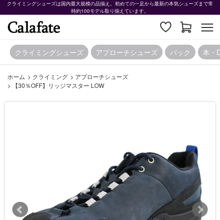
クライミングシューズは国内最大規模の品揃え。初めての一足から最新の本気シューズまで常
時約100モデル取り揃えています。
クライミングシューズ
アプローチシューズ
パック
本・
ホーム
>
クライミング
>
アプローチシューズ
>
【30％OFF】リッジマスター LOW