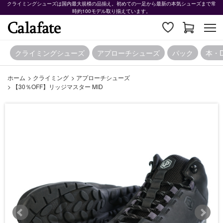
クライミングシューズは国内最大規模の品揃え。初めての一足から最新の本気シューズまで常
時約100モデル取り揃えています。
クライミングシューズ
アプローチシューズ
パック
本・
ホーム
>
クライミング
>
アプローチシューズ
>
【30％OFF】リッジマスター MID