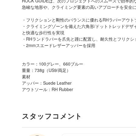
ROCK GUIDEは、次のプロジェクトへのスムーズで効率
急峻な地形や、クライミング要素の高いアプローチを安全にこ
・フリクションと剛性のバランスに優れるRHラバーアウト
・クライミングゾーンを備えた六角形/ドットトレッドデザ
と快適な歩行性を実現
・RHランドラバーを爪先と踵に配置し、耐久性とフリクシ
・2mmスエードレザーアッパーを採用
カラー：100グレー、660ブルー
重量：738g（US9/両足）
素材
アッパー：Suede Leather
アウトソール：RH Rubber
スタッフコメント