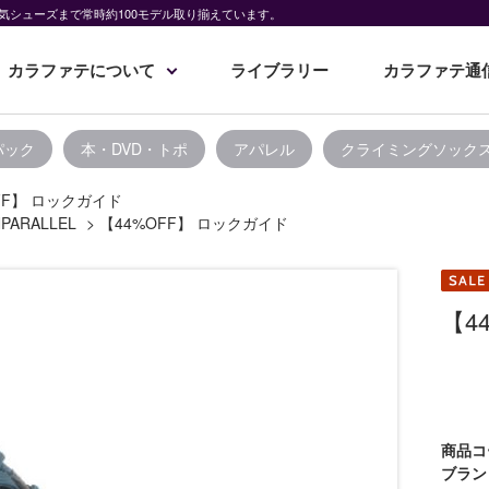
気シューズまで常時約100モデル取り揃えています。
カラファテについて
ライブラリー
カラファテ通
パック
本・DVD・トポ
アパレル
クライミングソック
FF】 ロックガイド
PARALLEL
>
【44%OFF】 ロックガイド
【4
商品コ
ブラン