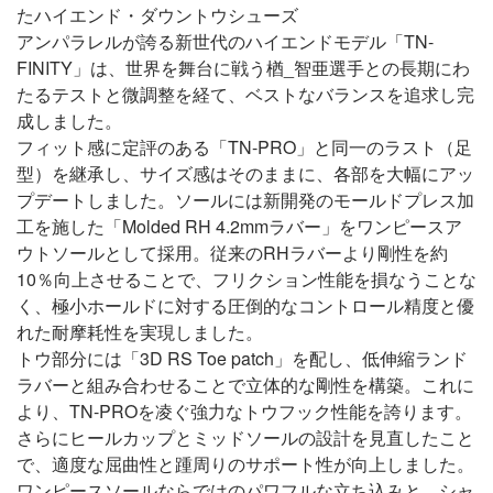
たハイエンド・ダウントウシューズ
アンパラレルが誇る新世代のハイエンドモデル「TN-
FINITY」は、世界を舞台に戦う楢_智亜選手との長期にわ
たるテストと微調整を経て、ベストなバランスを追求し完
成しました。
フィット感に定評のある「TN-PRO」と同一のラスト（足
型）を継承し、サイズ感はそのままに、各部を大幅にアッ
プデートしました。ソールには新開発のモールドプレス加
工を施した「Molded RH 4.2mmラバー」をワンピースア
ウトソールとして採用。従来のRHラバーより剛性を約
10％向上させることで、フリクション性能を損なうことな
く、極小ホールドに対する圧倒的なコントロール精度と優
れた耐摩耗性を実現しました。
トウ部分には「3D RS Toe patch」を配し、低伸縮ランド
ラバーと組み合わせることで立体的な剛性を構築。これに
より、TN-PROを凌ぐ強力なトウフック性能を誇ります。
さらにヒールカップとミッドソールの設計を見直したこと
で、適度な屈曲性と踵周りのサポート性が向上しました。
ワンピースソールならではのパワフルな立ち込みと、シャ