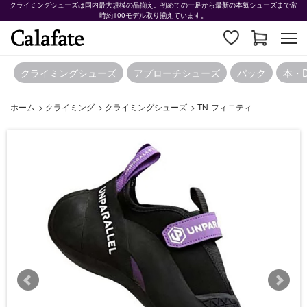
クライミングシューズは国内最大規模の品揃え。初めての一足から最新の本気シューズまで常
時約100モデル取り揃えています。
クライミングシューズ
アプローチシューズ
パック
本・
ホーム
>
クライミング
>
クライミングシューズ
>
TN-フィニティ