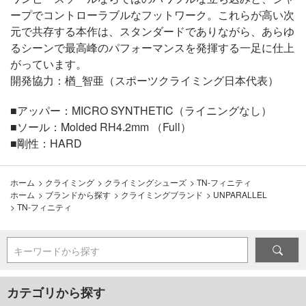
ープでコントローラブルなフットワーク。これらが高い次
元で共存する本作は、スタンダードでありながら、あらゆ
るシーンで最高峰のパフォーマンスを発揮する一足に仕上
がっています。
開発協力：楢_智亜（スポーツクライミング日本代表）
■アッパー：MICRO SYNTHETIC（ライニングなし）
■ソール：Molded RH4.2mm （Full）
■剛性：HARD
ホーム
>
クライミング
>
クライミングシューズ
>
TN-フィニティ
ホーム
>
ブランドから探す
>
クライミングブランド
>
UNPARALLEL
>
TN-フィニティ
キーワードから探す
カテゴリから探す