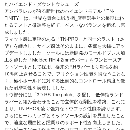
たハイエンド・ダウントウシューズ
アンパラレルが誇る新世代のハイエンドモデル「TN-
FINITY」は、世界を舞台に戦う楢_智亜選手との長期にわ
たるテストと微調整を経て、ベストなバランスを追求し完
成しました。
フィット感に定評のある「TN-PRO」と同一のラスト（足
型）を継承し、サイズ感はそのままに、各部を大幅にアッ
プデートしました。ソールには新開発のモールドプレス加
工を施した「Molded RH 4.2mmラバー」をワンピースア
ウトソールとして採用。従来のRHラバーより剛性を約
10％向上させることで、フリクション性能を損なうことな
く、極小ホールドに対する圧倒的なコントロール精度と優
れた耐摩耗性を実現しました。
トウ部分には「3D RS Toe patch」を配し、低伸縮ランド
ラバーと組み合わせることで立体的な剛性を構築。これに
より、TN-PROを凌ぐ強力なトウフック性能を誇ります。
さらにヒールカップとミッドソールの設計を見直したこと
で、適度な屈曲性と踵周りのサポート性が向上しました。
ワンピースソールならではのパワフルな立ち込みと、シャ