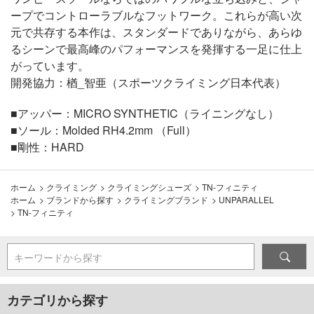
ープでコントローラブルなフットワーク。これらが高い次
元で共存する本作は、スタンダードでありながら、あらゆ
るシーンで最高峰のパフォーマンスを発揮する一足に仕上
がっています。
開発協力：楢_智亜（スポーツクライミング日本代表）
■アッパー：MICRO SYNTHETIC（ライニングなし）
■ソール：Molded RH4.2mm （Full）
■剛性：HARD
ホーム
>
クライミング
>
クライミングシューズ
>
TN-フィニティ
ホーム
>
ブランドから探す
>
クライミングブランド
>
UNPARALLEL
>
TN-フィニティ
キーワードから探す
カテゴリから探す