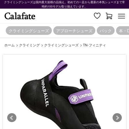
クライミングシューズは国内最大規模の品揃え。初めての一足から最新の本気シューズまで常
時約100モデル取り揃えています。
クライミングシューズ
アプローチシューズ
パック
本・
ホーム
>
クライミング
>
クライミングシューズ
>
TN-フィニティ