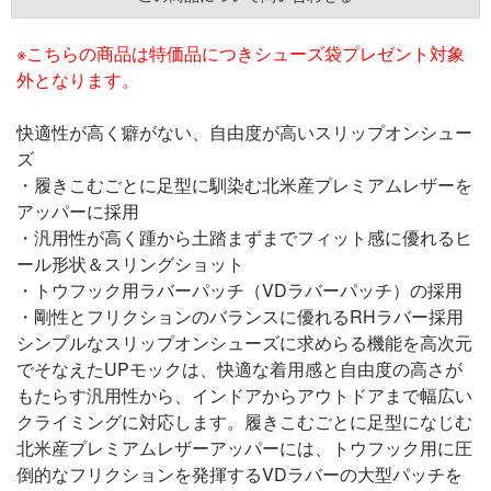
※こちらの商品は特価品につきシューズ袋プレゼント対象
外となります。
快適性が高く癖がない、自由度が高いスリップオンシュー
ズ
・履きこむごとに足型に馴染む北米産プレミアムレザーを
アッパーに採用
・汎用性が高く踵から土踏まずまでフィット感に優れるヒ
ール形状＆スリングショット
・トウフック用ラバーパッチ（VDラバーパッチ）の採用
・剛性とフリクションのバランスに優れるRHラバー採用
シンプルなスリップオンシューズに求めらる機能を高次元
でそなえたUPモックは、快適な着用感と自由度の高さが
もたらす汎用性から、インドアからアウトドアまで幅広い
クライミングに対応します。履きこむごとに足型になじむ
北米産プレミアムレザーアッパーには、トウフック用に圧
倒的なフリクションを発揮するVDラバーの大型パッチを