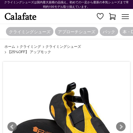
クライミングシューズは国内最大規模の品揃え。初めての一足から最新の本気シューズまで常
時約100モデル取り揃えています。
クライミングシューズ
アプローチシューズ
パック
本・
ホーム
>
クライミング
>
クライミングシューズ
>
【25%OFF】 アップモック