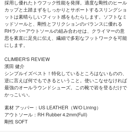
採用し優れたトウフック性能を発揮。適度な剛性のヒール
カップと土踏まずをしっかりとサポートするスリングショ
ットは素晴らしいフィット感をもたらします。ソフトなミ
ッドソールと、剛性とフリクションのバランスに優れる
RHラバーアウトソールの組み合わせは、クライマーの意
思を素直に足先に伝え、繊細で多彩なフットワークを可能
にします。
CLIMBER'S REVIEW
濱田 健介
シンプルイズベスト！特化しているところはないものの、
逆に言えば何でもできるということ。使いこなせなければ
最強のオールラウンドシューズ。この靴で岩を登るだけで
かっこいい。
素材 アッパー：US LEATHER（W/O Lining）
アウトソール：RH Rubber 4.2mm(Full)
剛性 SOFT