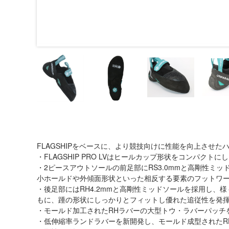
FLAGSHIPをベースに、より競技向けに性能を向上させ
・FLAGSHIP PRO LVはヒールカップ形状をコンパク
・2ピースアウトソールの前足部にRS3.0mmと高剛性ミ
小ホールドや外傾面形状といった相反する要素のフットワ
・後足部にはRH4.2mmと高剛性ミッドソールを採用し、
もに、踵の形状にしっかりとフィットし優れた追従性を発
・モールド加工されたRHラバーの大型トウ・ラバーパッチ
・低伸縮率ランドラバーを新開発し、モールド成型されたR