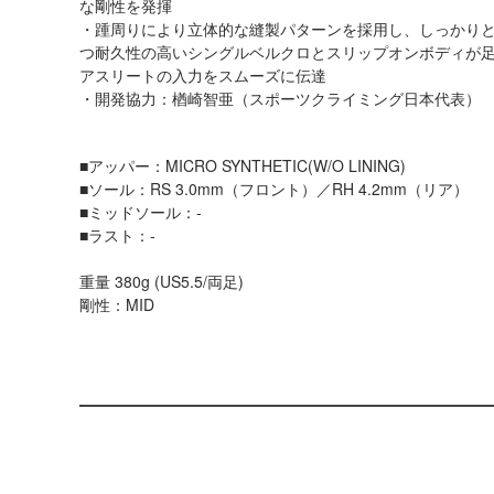
な剛性を発揮
・踵周りにより立体的な縫製パターンを採用し、しっかり
つ耐久性の高いシングルベルクロとスリップオンボディが
アスリートの入力をスムーズに伝達
・開発協力：楢崎智亜（スポーツクライミング日本代表）
■アッパー：MICRO SYNTHETIC(W/O LINING)
■ソール：RS 3.0mm（フロント）／RH 4.2mm（リア）
■ミッドソール：-
■ラスト：-
重量 380g (US5.5/両足)
剛性：MID