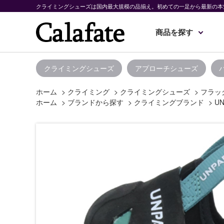
クライミングシューズは国内最大規模の品揃え。初めての一足から最新の本
商品を探す
クライミングシューズ
アプローチシューズ
ホーム
>
クライミング
>
クライミングシューズ
>
フラッグ
ホーム
>
ブランドから探す
>
クライミングブランド
>
UN