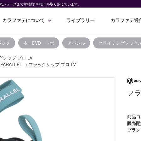
気シューズまで常時約100モデル取り揃えています。
カラファテについて
ライブラリー
カラファテ通
パック
本・DVD・トポ
アパレル
クライミングソック
シップ プロ LV
PARALLEL
>
フラッグシップ プロ LV
フラ
商品コ
販売開
ブラン