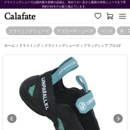
クライミングシューズは国内最大規模の品揃え。初めての一足から最新の本気シューズまで常
時約100モデル取り揃えています。
クライミングシューズ
アプローチシューズ
パック
本・
ホーム
>
クライミング
>
クライミングシューズ
>
フラッグシップ プロ LV