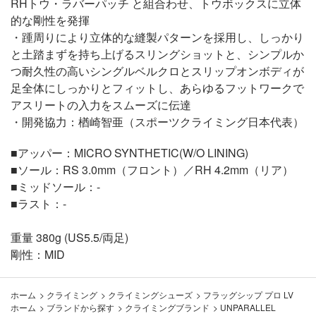
RHトウ・ラバーパッチ と組合わせ、トウボックスに立体
的な剛性を発揮
・踵周りにより立体的な縫製パターンを採用し、しっかり
と土踏まずを持ち上げるスリングショットと、シンプルか
つ耐久性の高いシングルベルクロとスリップオンボディが
足全体にしっかりとフィットし、あらゆるフットワークで
アスリートの入力をスムーズに伝達
・開発協力：楢崎智亜（スポーツクライミング日本代表）
■アッパー：MICRO SYNTHETIC(W/O LINING)
■ソール：RS 3.0mm（フロント）／RH 4.2mm（リア）
■ミッドソール：-
■ラスト：-
重量 380g (US5.5/両足)
剛性：MID
ホーム
>
クライミング
>
クライミングシューズ
>
フラッグシップ プロ LV
ホーム
>
ブランドから探す
>
クライミングブランド
>
UNPARALLEL