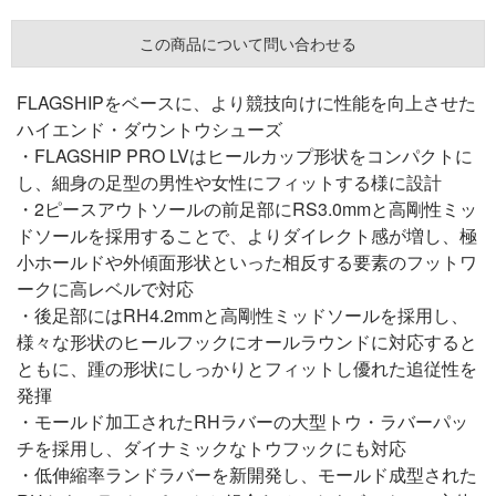
この商品について問い合わせる
FLAGSHIPをベースに、より競技向けに性能を向上させた
ハイエンド・ダウントウシューズ
・FLAGSHIP PRO LVはヒールカップ形状をコンパクトに
し、細身の足型の男性や女性にフィットする様に設計
・2ピースアウトソールの前足部にRS3.0mmと高剛性ミッ
ドソールを採用することで、よりダイレクト感が増し、極
小ホールドや外傾面形状といった相反する要素のフットワ
ークに高レベルで対応
・後足部にはRH4.2mmと高剛性ミッドソールを採用し、
様々な形状のヒールフックにオールラウンドに対応すると
ともに、踵の形状にしっかりとフィットし優れた追従性を
発揮
・モールド加工されたRHラバーの大型トウ・ラバーパッ
チを採用し、ダイナミックなトウフックにも対応
・低伸縮率ランドラバーを新開発し、モールド成型された