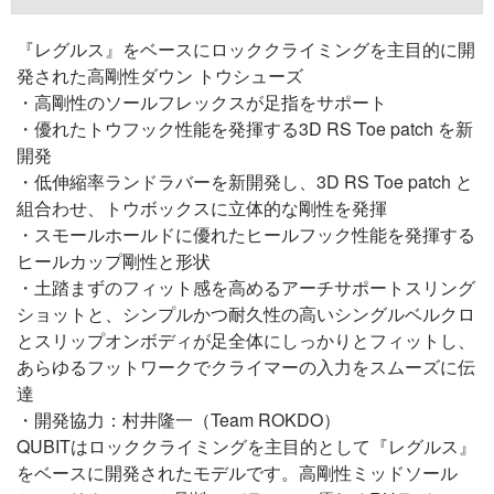
『レグルス』をベースにロッククライミングを主目的に開
発された高剛性ダウン トウシューズ
・高剛性のソールフレックスが足指をサポート
・優れたトウフック性能を発揮する3D RS Toe patch を新
開発
・低伸縮率ランドラバーを新開発し、3D RS Toe patch と
組合わせ、トウボックスに立体的な剛性を発揮
・スモールホールドに優れたヒールフック性能を発揮する
ヒールカップ剛性と形状
・土踏まずのフィット感を高めるアーチサポートスリング
ショットと、シンプルかつ耐久性の高いシングルベルクロ
とスリップオンボディが足全体にしっかりとフィットし、
あらゆるフットワークでクライマーの入力をスムーズに伝
達
・開発協力：村井隆一（Team ROKDO）
QUBITはロッククライミングを主目的として『レグルス』
をベースに開発されたモデルです。高剛性ミッドソール