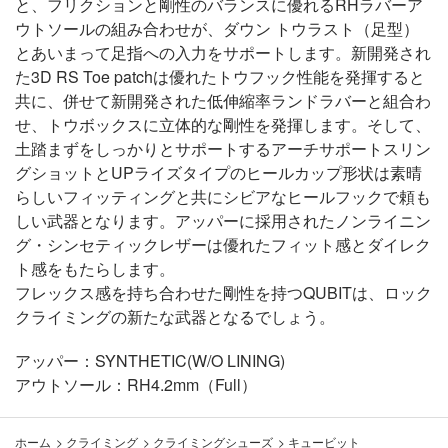
と、フリクションと剛性のバランスに優れるRHラバーア
ウトソールの組み合わせが、ダウン トウラスト（足型）
とあいまって足指への入力をサポートします。新開発され
た3D RS Toe patchは優れたトウフック性能を発揮すると
共に、併せて新開発された低伸縮率ランドラバーと組合わ
せ、トウボックスに立体的な剛性を発揮します。そして、
土踏まずをしっかりとサポートするアーチサポートスリン
グショットとUPライズタイプのヒールカップ形状は素晴
らしいフィッティングと共にシビアなヒールフックで頼も
しい武器となります。アッパーに採用されたノンライニン
グ・シンセティックレザーは優れたフィット感とダイレク
ト感をもたらします。
フレックス感を持ち合わせた剛性を持つQUBITは、ロック
クライミングの新たな武器となるでしょう。
アッパー：SYNTHETIC(W/O LINING)
アウトソール：RH4.2mm（Full）
ホーム
>
クライミング
>
クライミングシューズ
>
キュービット