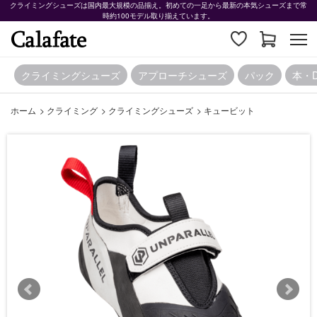
クライミングシューズは国内最大規模の品揃え。初めての一足から最新の本気シューズまで常
時約100モデル取り揃えています。
クライミングシューズ
アプローチシューズ
パック
本・
ホーム
>
クライミング
>
クライミングシューズ
>
キュービット