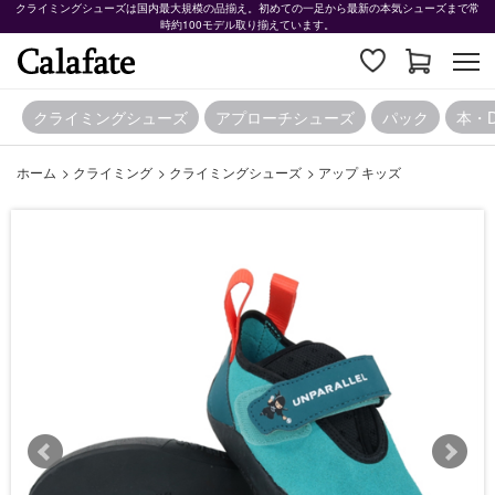
クライミングシューズは国内最大規模の品揃え。初めての一足から最新の本気シューズまで常
時約100モデル取り揃えています。
クライミングシューズ
アプローチシューズ
パック
本・
ホーム
>
クライミング
>
クライミングシューズ
>
アップ キッズ